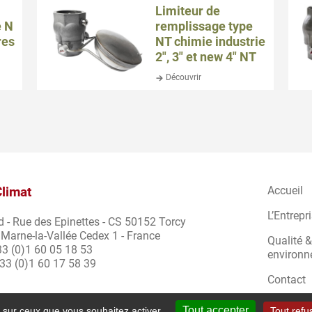
Limiteur de
e N
remplissage type
res
NT chimie industrie
2″, 3″ et new 4″ NT
Découvrir
Climat
Accueil
L’Entrepr
ud - Rue des Epinettes - CS 50152 Torcy
Marne-la-Vallée Cedex 1 - France
Qualité &
+33 (0)1 60 05 18 53
environ
+33 (0)1 60 17 58 39
Contact
Tout accepter
e sur ceux que vous souhaitez activer
Tout refu