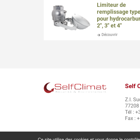
Limiteur de
remplissage typ
pour hydrocarbu
2″, 3″ et 4″
Découvrir
Self 
Z.I. S
77208 
Tél : 
Fax : 
Ce site utilise des cookies et vous donne le contrôl