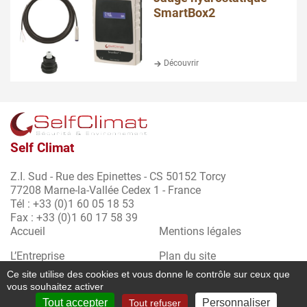
SmartBox2
Découvrir
Self Climat
Z.I. Sud - Rue des Epinettes - CS 50152 Torcy
77208 Marne-la-Vallée Cedex 1 - France
Tél : +33 (0)1 60 05 18 53
Fax : +33 (0)1 60 17 58 39
Accueil
Mentions légales
L’Entreprise
Plan du site
Ce site utilise des cookies et vous donne le contrôle sur ceux que
Qualité & environnement
Politique de confidentialité
vous souhaitez activer
Tout accepter
Personnaliser
Tout refuser
Contact
CGV